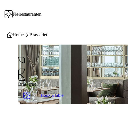
Fløirestauranten
Home
Brasseriet
Brasseriet
Book a table