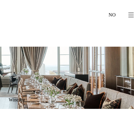
NO
Wine list