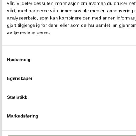
vår. Vi deler dessuten informasjon om hvordan du bruker net
vårt, med partnerne våre innen sosiale medier, annonsering 
analysearbeid, som kan kombinere den med annen informasj
gjort tilgjengelig for dem, eller som de har samlet inn gjenno
av tjenestene deres.
Private events
Event venues with the city's finest views. Fløirestauranten is the pla
life's big and small moments.
Samtykkevalg
Nødvendig
Send request
Learn more
Egenskaper
Statistikk
Markedsføring