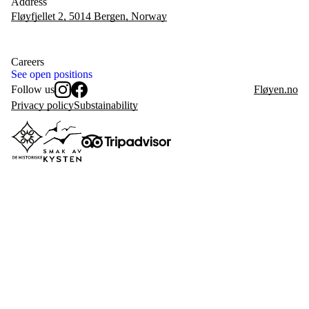
Address
Fløyfjellet 2, 5014 Bergen, Norway
Careers
See open positions
Follow us
Fløyen.no
Instagram
Facebook
Privacy policy
Substainability
De Historiske
Taste of the Coast
Tripadvisor