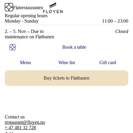
Fløirestauranten
Fløyen.no
Regular opening hours
Monday - Sunday
11:00 – 23:00
2. – 5. Nov – Due to
Closed
maintenance on Fløibanen
Book a table
Menu
Wine list
Gift card
Buy tickets to Fløibanen
Contact us
restaurant@floyen.no
+ 47 481 32 728