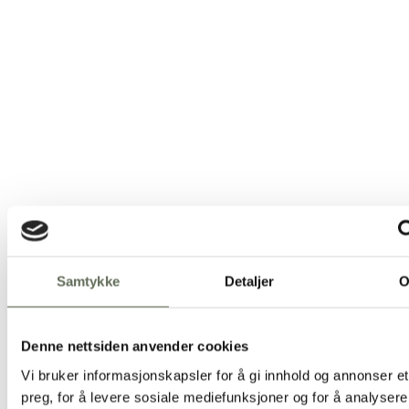
Wedding at Fløirestauranten
Experience an unforgettable wedding day on top of Fløyen. Fløirestaur
the finest wedding venue in the city with exceptional views, creating th
setting for your special day.
Send request
Learn more
Samtykke
Detaljer
Denne nettsiden anvender cookies
Vi bruker informasjonskapsler for å gi innhold og annonser et
preg, for å levere sosiale mediefunksjoner og for å analysere