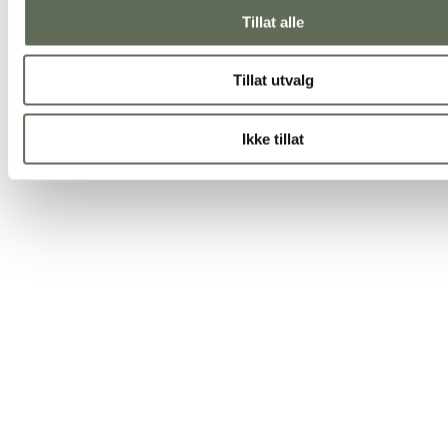
Tillat alle
Tillat utvalg
Ikke tillat
Meetings & Conferences
At Fløyen, meetings with real ceiling height await you. Literally. Here
meetings where ordinary patterns and structures are broken, and new i
Send request
Learn more