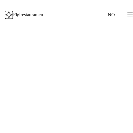
Fløirestauranten
NO