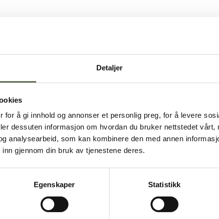
Honey fermented egg yolk cream – tomato ragout –
butter sauce – roe
egg, fish, milk
BEEF
Seasonal vegetables – potato – demi-glace with pickled
mustard seeds
celery, egg, milk, mustard, sulphites
Detaljer
CHEESE MOUSSE
Gooseberry – olive oil – almond crunch
almond, egg, milk, wheat
ookies
Price NOK 1400 per guest
 for å gi innhold og annonser et personlig preg, for å levere sos
Changes may occur according to availability of local ingredients
deler dessuten informasjon om hvordan du bruker nettstedet vårt,
og analysearbeid, som kan kombinere den med annen informasjon d
 inn gjennom din bruk av tjenestene deres.
Egenskaper
Statistikk