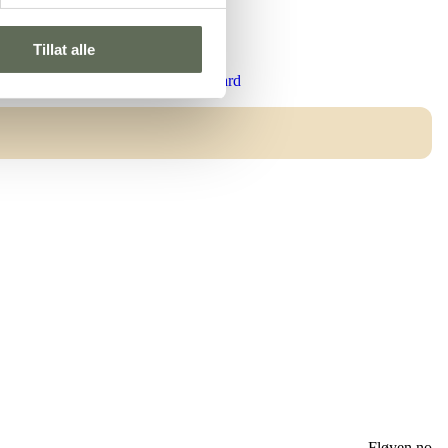
Tillat alle
Gift card
Fløyen.no