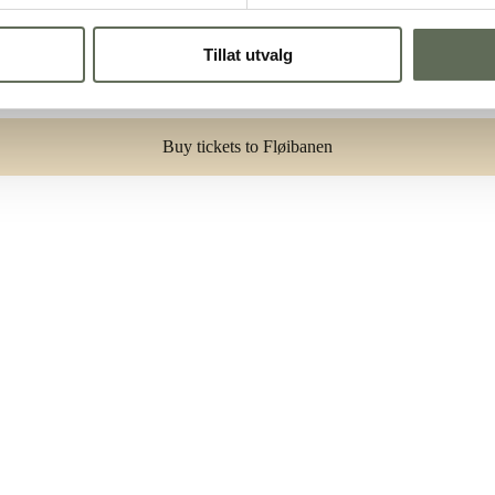
Book a table
Tillat utvalg
Wine list
Buy tickets to Fløibanen