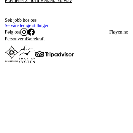
Fløyfjellet 2, 5014 Bergen, Norway
Søk jobb hos oss
Se våre ledige stillinger
Følg oss
Fløyen.no
Instagram
Facebook
Personvern
Bærekraft
De Historiske
Smak av Kysten
Tripadvisor