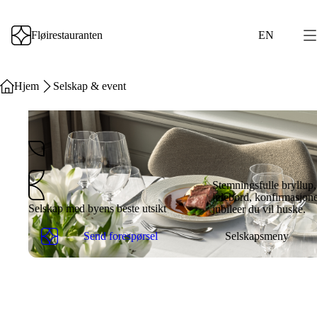
Fløirestauranten
EN
Hjem
Selskap & event
Stemningsfulle bryllup,
julebord, konfirmasjon
Selskap med byens beste utsikt
jubileer du vil huske.
Send forespørsel
Selskapsmeny