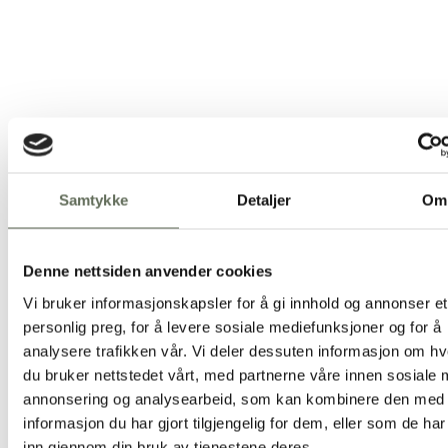
egg, melk, skalldyr
STERLINGKVEITE
Honningfermentert eggeplommekrem – tomatragout –
smørsaus – rogn
egg, fisk, melk
YTREFILET
Sesongens grønnsaker – potet – demisaus med syltede
sennepsfrø
egg, melk, selleri, sennep, sulfitt
OSTEMOUSSE
Samtykke
Detaljer
Om
Stikkelsbær – olivenolje – mandelkrønsj
egg, hvete, mandel, melk
Pris kr. 1400,- per gjest
Med forbehold om endringer basert på råvaretilgang og sesong
Denne nettsiden anvender cookies
Vi bruker informasjonskapsler for å gi innhold og annonser et
personlig preg, for å levere sosiale mediefunksjoner og for å
analysere trafikken vår. Vi deler dessuten informasjon om h
du bruker nettstedet vårt, med partnerne våre innen sosiale 
annonsering og analysearbeid, som kan kombinere den med
Del din opplevelse
informasjon du har gjort tilgjengelig for dem, eller som de ha
inn gjennom din bruk av tjenestene deres.