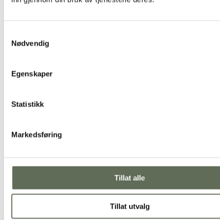
«Nydelig matopplevelse»
Mine gjester og jeg ble møtt på en svært god måte. Alle ble vist til
garderobe, og videre til 2. etasje der selskapet var. Vi fikk alle en
Samtykkevalg
aperitiff til velkomst og vi ble servert nydelig mat og drikke! Kelner
Nødvendig
presenterte mat og drikke på en morsom og tydelig måte. Mat og dri
smakte fortreffelig, alle var godt fornøyd. Gjestene følte seg godt
ivaretatt, og det var svært god stemning på min 70-års dag. Min
Egenskaper
varmeste anbefaling går til denne restauranten.
Evelyn
Statistikk
Markedsføring
Tillat alle
Tillat utvalg