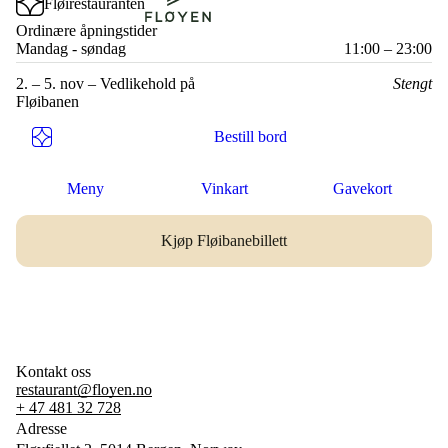
Fløirestauranten
Fløyen.no
Ordinære åpningstider
Mandag - søndag
11:00 – 23:00
2. – 5. nov – Vedlikehold på
Stengt
Fløibanen
Bestill bord
Meny
Vinkart
Gavekort
Kjøp Fløibanebillett
Kontakt oss
restaurant@floyen.no
+ 47 481 32 728
Adresse